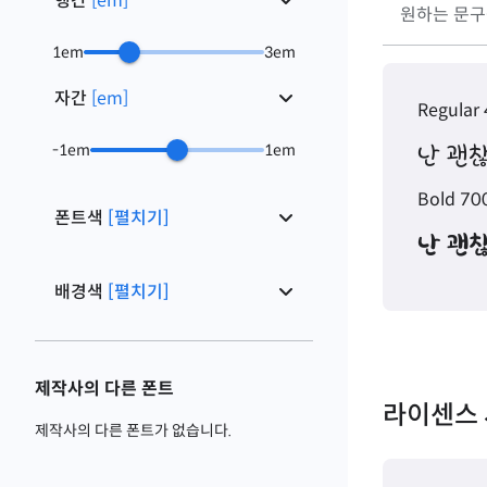
행간
[
em
]
1
em
3
em
자간
[
em
]
Regular
난 괜찮
-1
em
1
em
Bold 70
폰트색
[펼치기]
난 괜찮
배경색
[펼치기]
제작사의 다른 폰트
라이센스 
제작사의 다른 폰트가 없습니다.