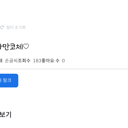
필터 초기화
싸만코체
태
손글씨
조회수
183
좋아요 수
0
처 링크
리보기