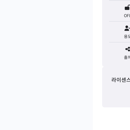
OF
용
출
라이센스