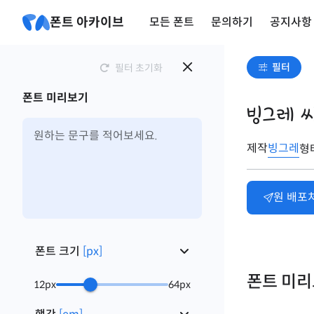
폰트 아카이브
모든 폰트
문의하기
공지사항
필터
필터 초기화
폰트 미리보기
빙그레 
제작
빙그레
형
원 배포
폰트 크기
[
px
]
폰트 미
12
px
64
px