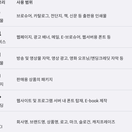
고리
사용 범위
브로슈어, 카탈로그, 전단지, 책, 신문 등 출판용 인쇄물
물
웹페이지, 광고 배너, 메일, E-브로슈어, 웹서버용 폰트 등
비스
방송 및 영상물 자막, 영상 광고, 영화 오프닝/엔딩크레딧 자막 등
물
판매용 상품의 패키지
지
웹사이트 및 프로그램 서버 내 폰트 탑재, E-book 제작
딩
회사명, 브랜드명, 상품명, 로고, 마크, 슬로건, 캐치프레이즈
CI