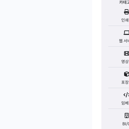
카테
인쇄
웹 서
영상
포장
임베
BI/