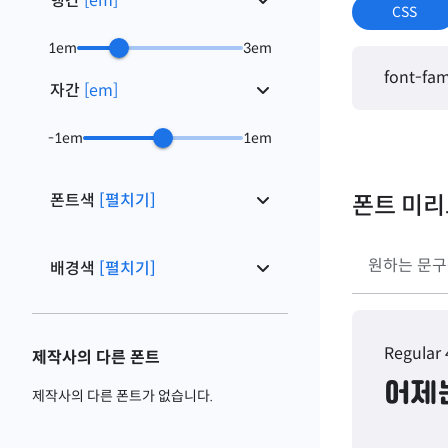
행간
[
em
]
CSS
1
em
3
em
font-fam
자간
[
em
]
-1
em
1
em
폰트색
[펼치기]
폰트 미
배경색
[펼치기]
Regular
제작사의 다른 폰트
어제
제작사의 다른 폰트가 없습니다.