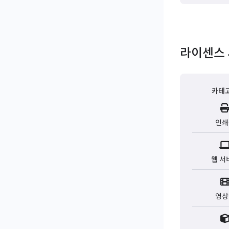
라이센스 
카테
인쇄
웹 서
영상