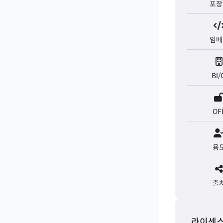
포장
임베
BI/
OF
용
출
라이센스