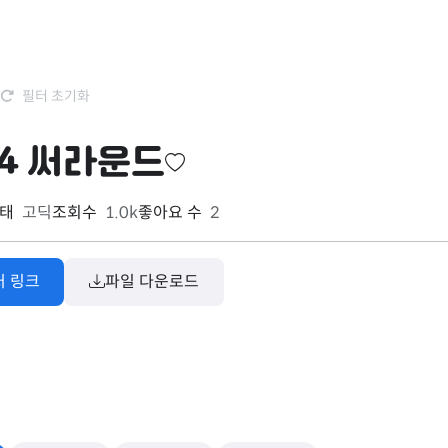
필터 초기화
4 써라운드
태
고딕
조회수
1.0k
좋아요 수
2
처 링크
파일 다운로드