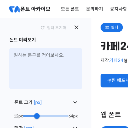
폰트 아카이브
모든 폰트
문의하기
공지사항
필터
필터 초기화
폰트 미리보기
카페2
제작
카페24
형
원 배포
폰트 크기
[
px
]
웹 폰트
12
px
64
px