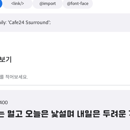
<link/>
@import
@font-face
ily: 'Cafe24 Ssurround';
리보기
 400
는 멀고 오늘은 낯설며 내일은 두려운