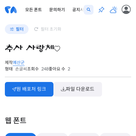
모든 폰트
문의하기
공지사항
필터
필터 초기화
추사 사랑체
제작
예산군
형태
손글씨
조회수
248
좋아요 수
2
원 배포처 링크
파일 다운로드
웹 폰트