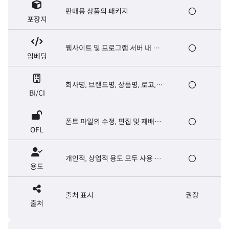
판매용 상품의 패키지
포장지
웹사이트 및 프로그램 서버 내 폰
임베딩
트 탑재, E-book 제작
회사명, 브랜드명, 상품명, 로고,
BI/CI
마크, 슬로건, 캐치프레이즈
폰트 파일의 수정, 편집 및 재배포
OFL
가능. 폰트 파일의 유료 판매는 금
지
개인적, 상업적 용도 모두 사용 가
용도
능
출처 표시
권장
출처