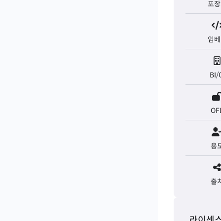
포장
임베
BI/
OF
용
출
라이센스