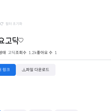
필터 초기화
요고딕
형태
고딕
조회수
1.2k
좋아요 수
1
처 링크
파일 다운로드