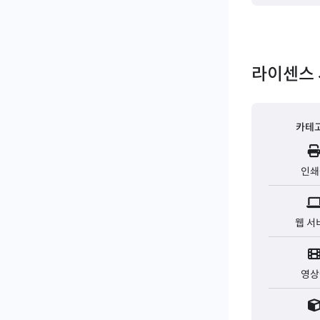
라이센스 
카테
인쇄
웹 서
영상