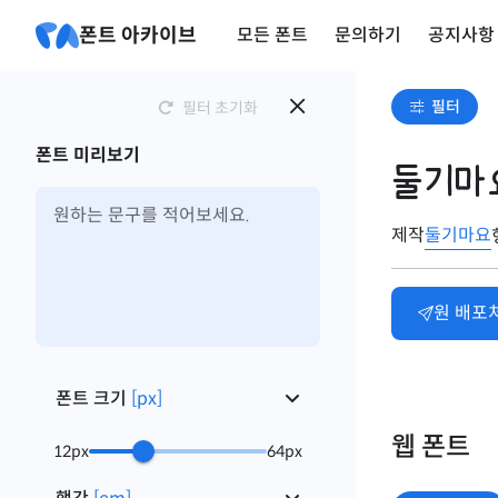
폰트 아카이브
모든 폰트
문의하기
공지사항
필터
필터 초기화
폰트 미리보기
둘기마
제작
둘기마요
원 배포
폰트 크기
[
px
]
웹 폰트
12
px
64
px