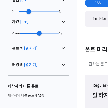
행간
[
em
]
CSS
1
em
3
em
font-fam
자간
[
em
]
-1
em
1
em
폰트색
[펼치기]
폰트 미
배경색
[펼치기]
Regular
제작사의 다른 폰트
말하자
제작사의 다른 폰트가 없습니다.