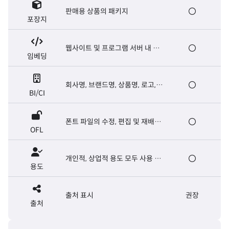
판매용 상품의 패키지
포장지
웹사이트 및 프로그램 서버 내 폰
임베딩
트 탑재, E-book 제작
회사명, 브랜드명, 상품명, 로고,
BI/CI
마크, 슬로건, 캐치프레이즈
폰트 파일의 수정, 편집 및 재배포
OFL
가능. 폰트 파일의 유료 판매는 금
지
개인적, 상업적 용도 모두 사용 가
용도
능
출처 표시
권장
출처