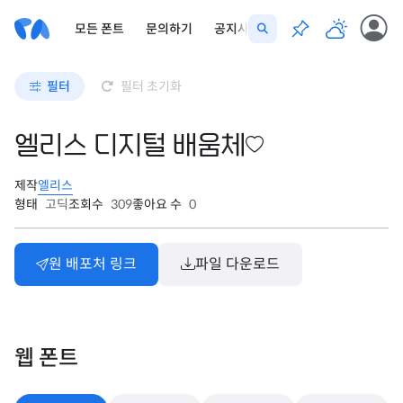
모든 폰트
문의하기
공지사항
필터
필터 초기화
엘리스 디지털 배움체
제작
엘리스
형태
고딕
조회수
309
좋아요 수
0
원 배포처 링크
파일 다운로드
웹 폰트