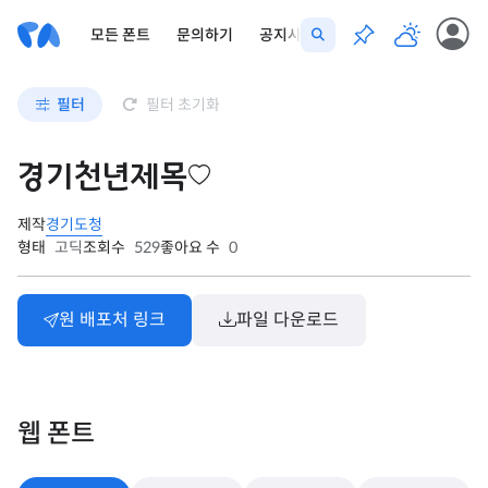
모든 폰트
문의하기
공지사항
필터
필터 초기화
경기천년제목
제작
경기도청
형태
고딕
조회수
529
좋아요 수
0
원 배포처 링크
파일 다운로드
웹 폰트