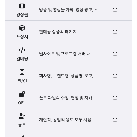
방송 및 영상물 자막, 영상 광고,
영상물
영화 오프닝/엔딩크레딧 자막 등
판매용 상품의 패키지
포장지
웹사이트 및 프로그램 서버 내 폰
임베딩
트 탑재, E-book 제작
회사명, 브랜드명, 상품명, 로고,
BI/CI
마크, 슬로건, 캐치프레이즈
폰트 파일의 수정, 편집 및 재배포
OFL
가능. 폰트 파일의 유료 판매는 금
지
개인적, 상업적 용도 모두 사용 가
용도
능