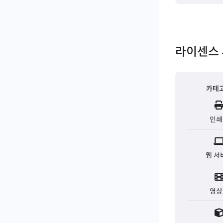
라이센스 
카테
인쇄
웹 서
영상