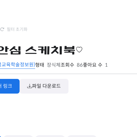
필터 초기화
안심 스케치북
(한국교육학술정보원)
형태
장식체
조회수
86
좋아요 수
1
처 링크
파일 다운로드