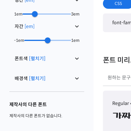
행간
[
em
]
CSS
1
em
3
em
font-fam
자간
[
em
]
-1
em
1
em
폰트색
[펼치기]
폰트 미
배경색
[펼치기]
Regular
제작사의 다른 폰트
가짜
제작사의 다른 폰트가 없습니다.