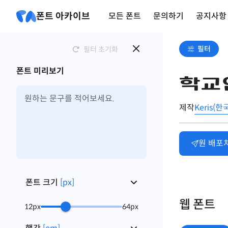
폰트 아카이브
모든 폰트
문의하기
공지사항
필터
필터 초기화
폰트 미리보기
학교
제작
Keris
원 배포
폰트 크기
[
px
]
웹 폰트
12
px
64
px