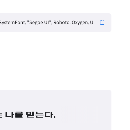
stemFont, "Segoe UI", Roboto, Oxygen, Ubuntu, Cantarell, "
 나를 믿는다.