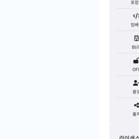
포장
임베
BI/
OF
용
출
라이센스