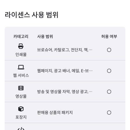
라이센스 사용 범위
카테고리
사용 범위
허용 여부
브로슈어, 카탈로그, 전단지, 책,
인쇄물
신문 등 출판용 인쇄물
웹페이지, 광고 배너, 메일, E-브로
웹 서비스
슈어, 웹서버용 폰트 등
방송 및 영상물 자막, 영상 광고,
영상물
영화 오프닝/엔딩크레딧 자막 등
판매용 상품의 패키지
포장지