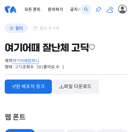
모든 폰트
문의하기
공지사항
필터
필터 초기화
여기어때 잘난체 고딕
제작
여기어때컴퍼니
형태
고딕
조회수
581
좋아요 수
1
원 배포처 링크
파일 다운로드
웹 폰트