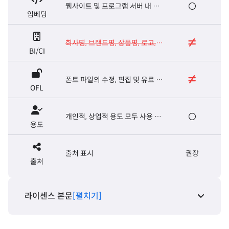
웹사이트 및 프로그램 서버 내 폰
임베딩
트 탑재, E-book 제작
회사명, 브랜드명, 상품명, 로고,
BI/CI
마크, 슬로건, 캐치프레이즈
폰트 파일의 수정, 편집 및 유료 판
OFL
매 금지
개인적, 상업적 용도 모두 사용 가
용도
능
출처 표시
권장
출처
라이센스 본문
[펼치기]