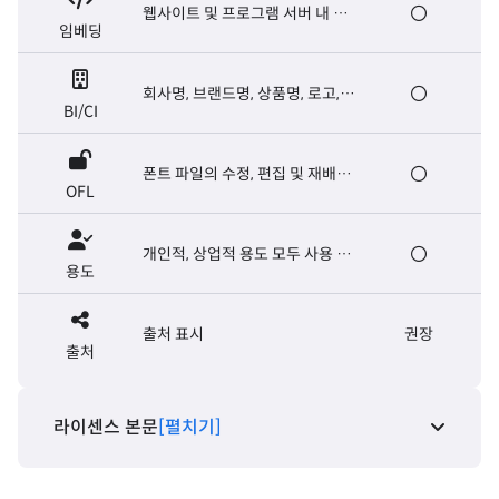
웹사이트 및 프로그램 서버 내 폰
임베딩
트 탑재, E-book 제작
회사명, 브랜드명, 상품명, 로고,
BI/CI
마크, 슬로건, 캐치프레이즈
폰트 파일의 수정, 편집 및 재배포
OFL
가능. 폰트 파일의 유료 판매는 금
지
개인적, 상업적 용도 모두 사용 가
용도
능
출처 표시
권장
출처
라이센스 본문
[펼치기]