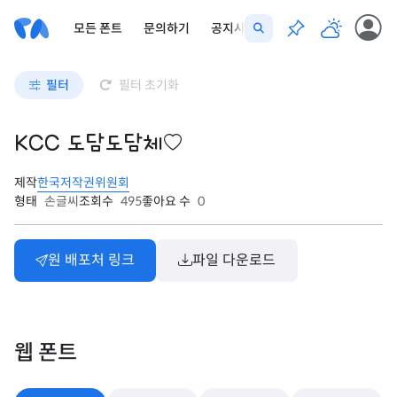
모든 폰트
문의하기
공지사항
필터
필터 초기화
KCC 도담도담체
제작
한국저작권위원회
형태
손글씨
조회수
495
좋아요 수
0
원 배포처 링크
파일 다운로드
웹 폰트