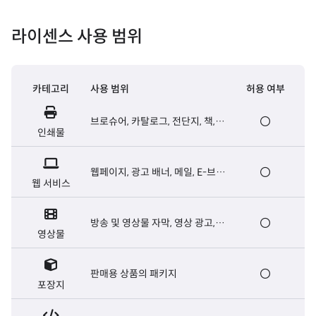
라이센스 사용 범위
카테고리
사용 범위
허용 여부
브로슈어, 카탈로그, 전단지, 책,
인쇄물
신문 등 출판용 인쇄물
웹페이지, 광고 배너, 메일, E-브로
웹 서비스
슈어, 웹서버용 폰트 등
방송 및 영상물 자막, 영상 광고,
영상물
영화 오프닝/엔딩크레딧 자막 등
판매용 상품의 패키지
포장지