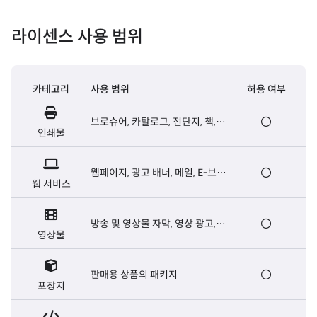
라이센스 사용 범위
카테고리
사용 범위
허용 여부
브로슈어, 카탈로그, 전단지, 책,
인쇄물
신문 등 출판용 인쇄물
웹페이지, 광고 배너, 메일, E-브로
웹 서비스
슈어, 웹서버용 폰트 등
방송 및 영상물 자막, 영상 광고,
영상물
영화 오프닝/엔딩크레딧 자막 등
판매용 상품의 패키지
포장지