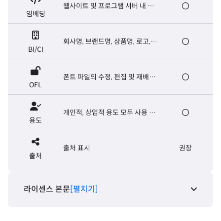
웹사이트 및 프로그램 서버 내 폰
임베딩
트 탑재, E-book 제작
회사명, 브랜드명, 상품명, 로고,
BI/CI
마크, 슬로건, 캐치프레이즈
폰트 파일의 수정, 편집 및 재배포
OFL
가능. 폰트 파일의 유료 판매는 금
지
개인적, 상업적 용도 모두 사용 가
용도
능
출처 표시
권장
출처
라이센스 본문
[펼치기]