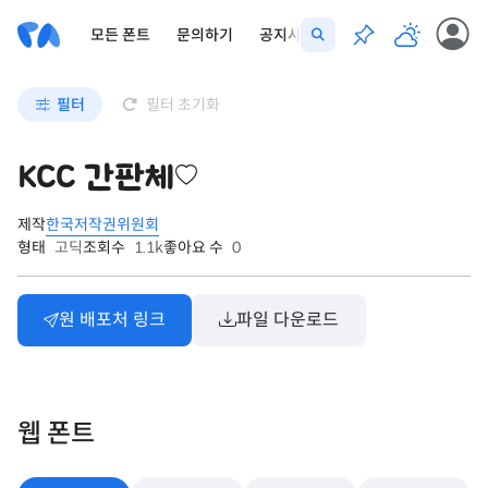
모든 폰트
문의하기
공지사항
필터
필터 초기화
KCC 간판체
제작
한국저작권위원회
형태
고딕
조회수
1.1k
좋아요 수
0
원 배포처 링크
파일 다운로드
웹 폰트