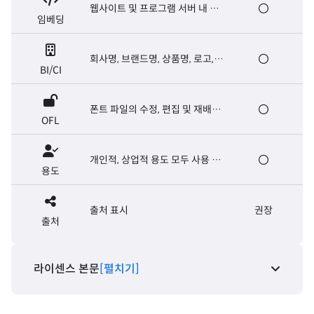
웹사이트 및 프로그램 서버 내 폰
임베딩
트 탑재, E-book 제작
회사명, 브랜드명, 상품명, 로고,
BI/CI
마크, 슬로건, 캐치프레이즈
폰트 파일의 수정, 편집 및 재배포
OFL
가능. 폰트 파일의 유료 판매는 금
지
개인적, 상업적 용도 모두 사용 가
용도
능
출처 표시
권장
출처
라이센스 본문
[펼치기]