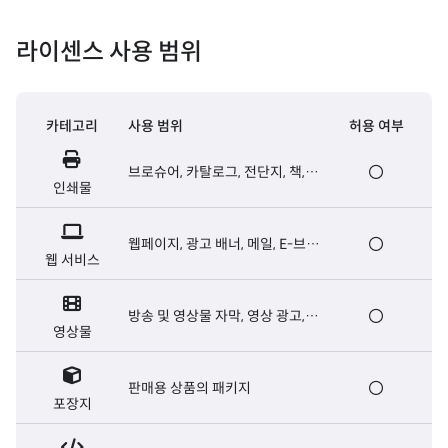
라이센스 사용 범위
카테고리
사용 범위
허용 여부
브로슈어, 카탈로그, 전단지, 책,
인쇄물
신문 등 출판용 인쇄물
웹페이지, 광고 배너, 메일, E-브로
웹 서비스
슈어, 웹서버용 폰트 등
방송 및 영상물 자막, 영상 광고,
영상물
영화 오프닝/엔딩크레딧 자막 등
판매용 상품의 패키지
포장지