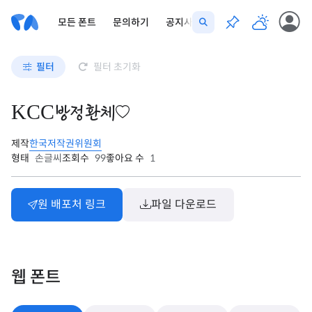
모든 폰트
문의하기
공지사항
필터
필터 초기화
KCC방정환체
제작
한국저작권위원회
형태
손글씨
조회수
99
좋아요 수
1
원 배포처 링크
파일 다운로드
웹 폰트