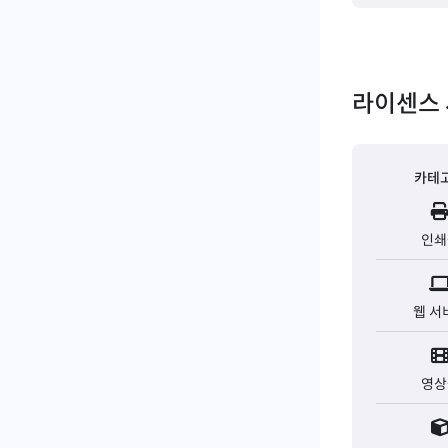
라이센스 
카테
인쇄
웹 서
영상