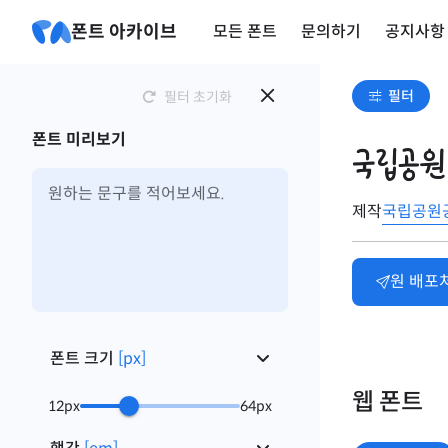
폰트 아카이브
모든 폰트
문의하기
공지사항
필터
필터 초기화
폰트 미리보기
국립공원
제작
국립공원
원 배포
폰트 크기
[
px
]
웹 폰트
12
px
64
px