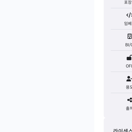
포장
임베
BI/
OF
용
출
라이센스