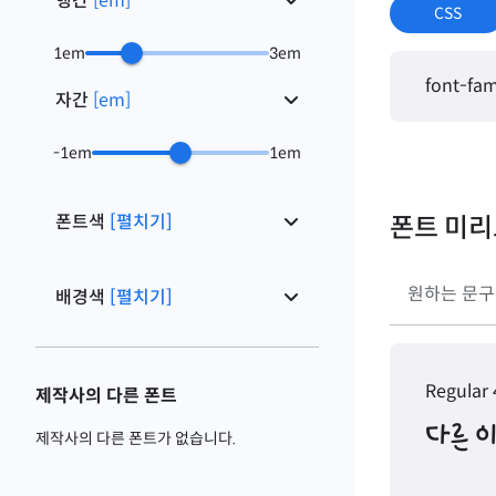
행간
[
em
]
CSS
1
em
3
em
font-fam
자간
[
em
]
-1
em
1
em
폰트색
[펼치기]
폰트 미
배경색
[펼치기]
Regular
제작사의 다른 폰트
다른 
제작사의 다른 폰트가 없습니다.