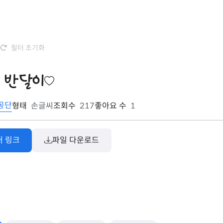
필터 초기화
 반달이
공단
형태
손글씨
조회수
217
좋아요 수
1
처 링크
파일 다운로드