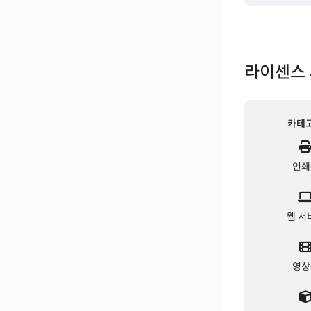
라이센스 
카테
인쇄
웹 서
영상