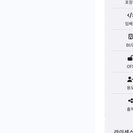
포장
임베
BI/
OF
용
출
라이센스