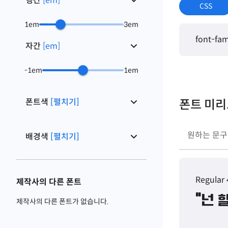
행간
[
em
]
CSS
1
em
3
em
font-fam
자간
[
em
]
-1
em
1
em
폰트색
[펼치기]
폰트 미
배경색
[펼치기]
Regular
제작사의 다른 폰트
"넌 
제작사의 다른 폰트가 없습니다.