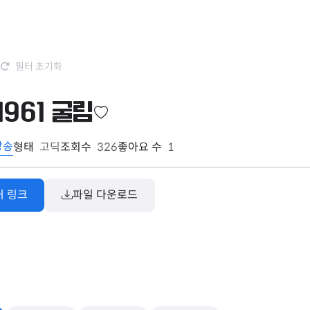
필터 초기화
1961 굴림
방송
형태
고딕
조회수
326
좋아요 수
1
처 링크
파일 다운로드