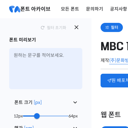
폰트 아카이브
모든 폰트
문의하기
공지사항
필터
필터 초기화
폰트 미리보기
MBC 
제작
(주)문화
원 배포
폰트 크기
[
px
]
웹 폰트
12
px
64
px