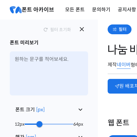
폰트 아카이브
모든 폰트
문의하기
공지사항
필터
필터 초기화
폰트 미리보기
나눔 
제작
네이버
형
원 배포
폰트 크기
[
px
]
웹 폰트
12
px
64
px