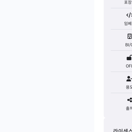
포장
임베
BI/
OF
용
출
라이센스