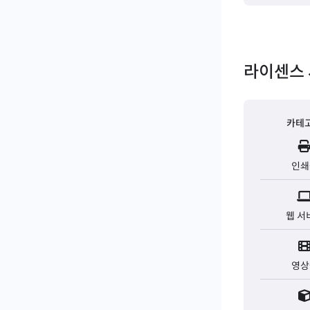
라이센스 
카테
인쇄
웹 서
영상