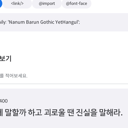
<link/>
@import
@font-face
ily: 'Nanum Barun Gothic YetHangul';
리보기
 400
 말할까 하고 괴로울 땐 진실을 말해라.