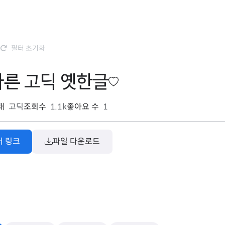
필터 초기화
바른 고딕 옛한글
태
고딕
조회수
1.1k
좋아요 수
1
처 링크
파일 다운로드