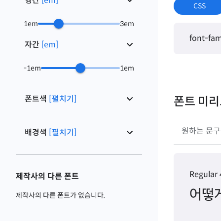
행간
[
em
]
CSS
1
em
3
em
font-fam
자간
[
em
]
-1
em
1
em
폰트색
[펼치기]
폰트 미
배경색
[펼치기]
Regular
제작사의 다른 폰트
어떻게
제작사의 다른 폰트가 없습니다.