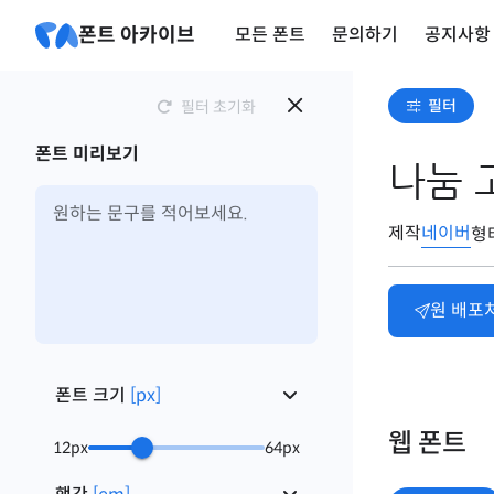
폰트 아카이브
모든 폰트
문의하기
공지사항
필터
필터 초기화
폰트 미리보기
나눔 
제작
네이버
형
원 배포
폰트 크기
[
px
]
웹 폰트
12
px
64
px