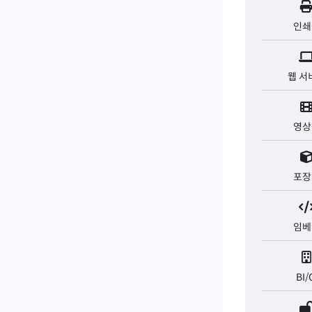
인쇄
웹 서
영상
포장
임베
BI/