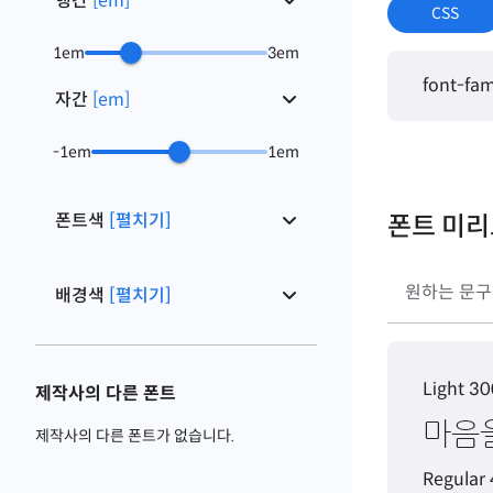
행간
[
em
]
CSS
1
em
3
em
font-fam
자간
[
em
]
-1
em
1
em
폰트색
[펼치기]
폰트 미
배경색
[펼치기]
Light 30
제작사의 다른 폰트
마음을
제작사의 다른 폰트가 없습니다.
Regular