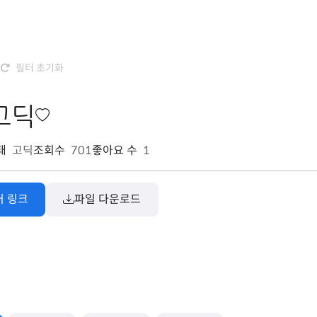
필터 초기화
고딕
태
고딕
조회수
701
좋아요 수
1
처 링크
파일 다운로드