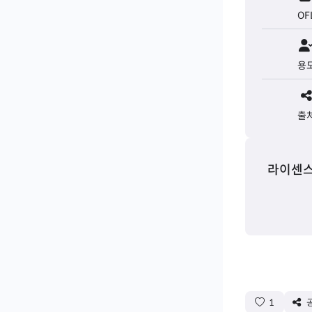
OF
용
출
라이센스
1