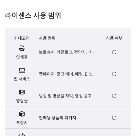
라이센스 사용 범위
카테고리
사용 범위
허용 여부
브로슈어, 카탈로그, 전단지, 책,
인쇄물
신문 등 출판용 인쇄물
웹페이지, 광고 배너, 메일, E-브로
웹 서비스
슈어, 웹서버용 폰트 등
방송 및 영상물 자막, 영상 광고,
영상물
영화 오프닝/엔딩크레딧 자막 등
판매용 상품의 패키지
포장지