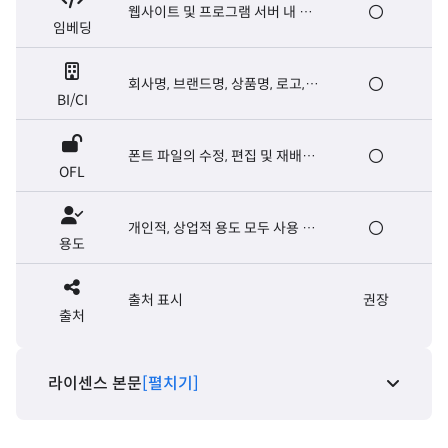
웹사이트 및 프로그램 서버 내 폰
임베딩
트 탑재, E-book 제작
회사명, 브랜드명, 상품명, 로고,
BI/CI
마크, 슬로건, 캐치프레이즈
폰트 파일의 수정, 편집 및 재배포
OFL
가능. 폰트 파일의 유료 판매는 금
지
개인적, 상업적 용도 모두 사용 가
용도
능
출처 표시
권장
출처
라이센스 본문
[펼치기]