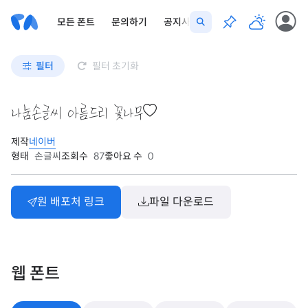
모든 폰트
문의하기
공지사항
필터
필터 초기화
나눔손글씨 아름드리 꽃나무
제작
네이버
형태
손글씨
조회수
87
좋아요 수
0
원 배포처 링크
파일 다운로드
웹 폰트