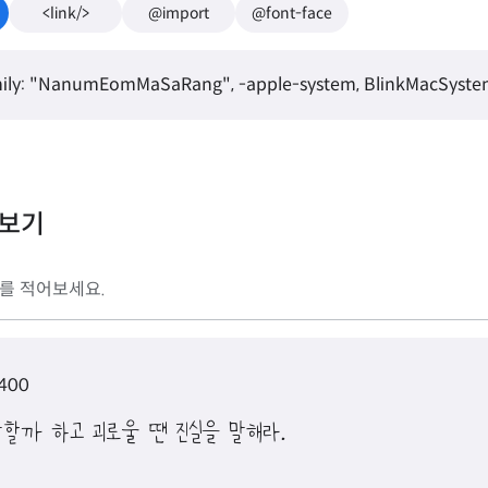
<link/>
@import
@font-face
ily: "NanumEomMaSaRang", -apple-system, BlinkMacSystemFo
리보기
 400
말할까 하고 괴로울 땐 진실을 말해라.