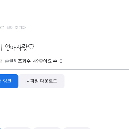
필터 초기화
씨 엄마사랑
태
손글씨
조회수
49
좋아요 수
0
처 링크
파일 다운로드