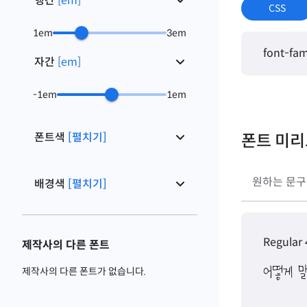
행간
[
em
]
CSS
1
em
3
em
font-fam
자간
[
em
]
-1
em
1
em
폰트색
[펼치기]
폰트 미
배경색
[펼치기]
Regular
제작사의 다른 폰트
어떻게 
제작사의 다른 폰트가 없습니다.