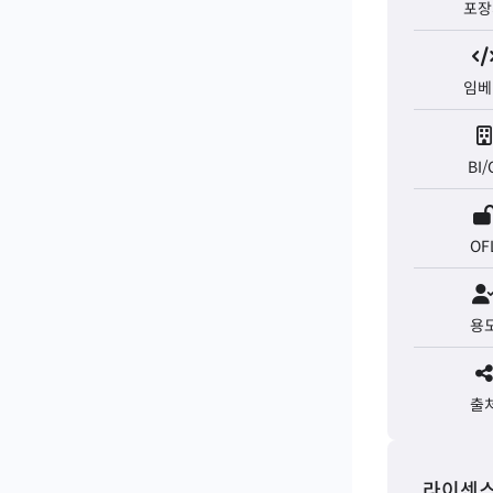
포장
임베
BI/
OF
용
출
라이센스