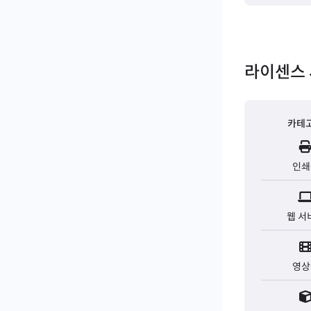
라이센스 
카테
인쇄
웹 서
영상