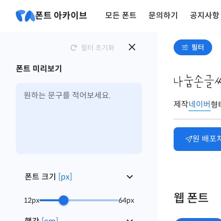
폰트 아카이브
모든 폰트
문의하기
공지사항
필터
필터 초기화
폰트 미리보기
나눔손글
제작
네이버
형
원 배포
폰트 크기
[
px
]
웹 폰트
12
px
64
px