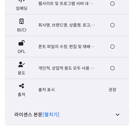
웹사이트 및 프로그램 서버 내 폰
임베딩
트 탑재, E-book 제작
회사명, 브랜드명, 상품명, 로고,
BI/CI
마크, 슬로건, 캐치프레이즈
폰트 파일의 수정, 편집 및 재배포
OFL
가능. 폰트 파일의 유료 판매는 금
지
개인적, 상업적 용도 모두 사용 가
용도
능
출처 표시
권장
출처
라이센스 본문
[펼치기]