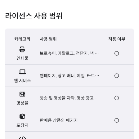
라이센스 사용 범위
카테고리
사용 범위
허용 여부
브로슈어, 카탈로그, 전단지, 책,
인쇄물
신문 등 출판용 인쇄물
웹페이지, 광고 배너, 메일, E-브로
웹 서비스
슈어, 웹서버용 폰트 등
방송 및 영상물 자막, 영상 광고,
영상물
영화 오프닝/엔딩크레딧 자막 등
판매용 상품의 패키지
포장지