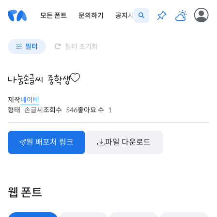
모든 폰트
문의하기
공지사항
필터
필터 초기화
나눔손글씨 중학생
제작
네이버
형태
손글씨
조회수
546
좋아요 수
1
원 배포처 링크
파일 다운로드
웹 폰트