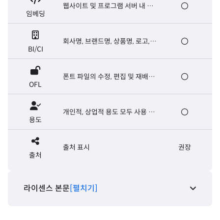
웹사이트 및 프로그램 서버 내 폰
임베딩
트 탑재, E-book 제작
회사명, 브랜드명, 상품명, 로고,
BI/CI
마크, 슬로건, 캐치프레이즈
폰트 파일의 수정, 편집 및 재배포
OFL
가능. 폰트 파일의 유료 판매는 금
지
개인적, 상업적 용도 모두 사용 가
용도
능
출처 표시
권장
출처
라이센스 본문
[펼치기]