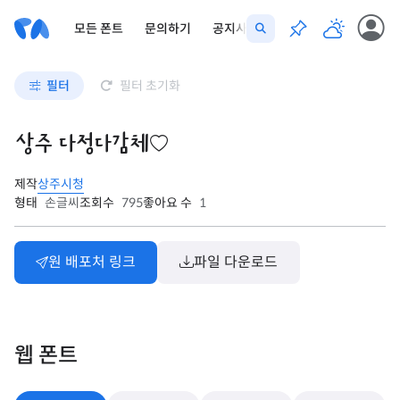
모든 폰트
문의하기
공지사항
필터
필터 초기화
상주 다정다감체
제작
상주시청
형태
손글씨
조회수
795
좋아요 수
1
원 배포처 링크
파일 다운로드
웹 폰트