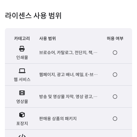
라이센스 사용 범위
카테고리
사용 범위
허용 여부
브로슈어, 카탈로그, 전단지, 책,
인쇄물
신문 등 출판용 인쇄물
웹페이지, 광고 배너, 메일, E-브로
웹 서비스
슈어, 웹서버용 폰트 등
방송 및 영상물 자막, 영상 광고,
영상물
영화 오프닝/엔딩크레딧 자막 등
판매용 상품의 패키지
포장지