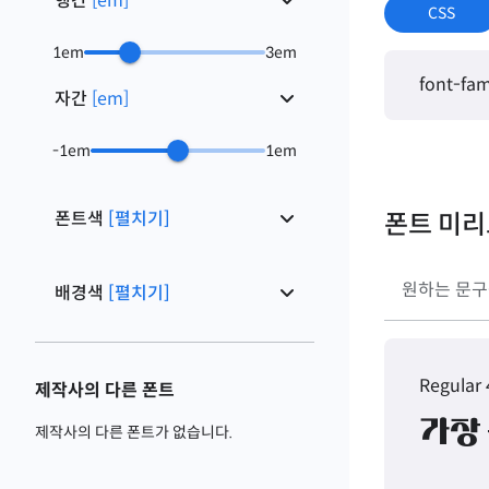
행간
[
em
]
CSS
1
em
3
em
font-fam
자간
[
em
]
-1
em
1
em
폰트색
[펼치기]
폰트 미
배경색
[펼치기]
Regular
제작사의 다른 폰트
가장
제작사의 다른 폰트가 없습니다.