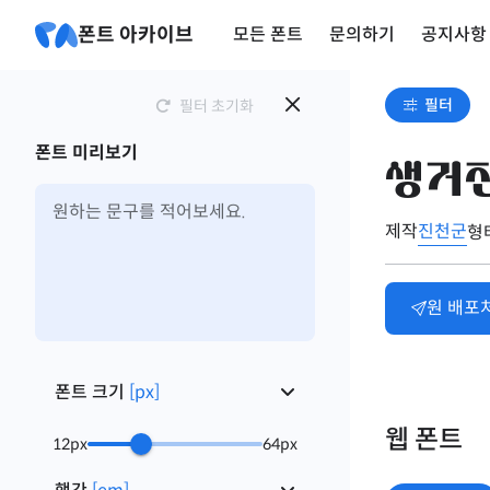
폰트 아카이브
모든 폰트
문의하기
공지사항
필터
필터 초기화
폰트 미리보기
생거
제작
진천군
형
원 배포
폰트 크기
[
px
]
웹 폰트
12
px
64
px