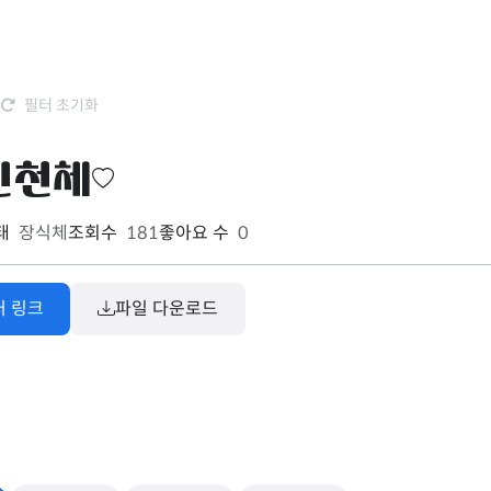
필터 초기화
진천체
태
장식체
조회수
181
좋아요 수
0
처 링크
파일 다운로드