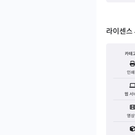
라이센스 
카테
인쇄
웹 서
영상