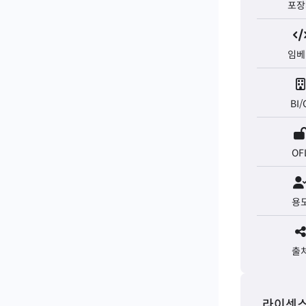
포장
임베
BI/
OF
용
출
라이센스