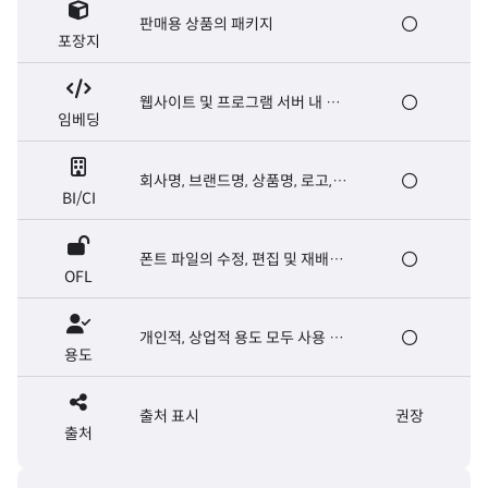
판매용 상품의 패키지
포장지
웹사이트 및 프로그램 서버 내 폰
임베딩
트 탑재, E-book 제작
회사명, 브랜드명, 상품명, 로고,
BI/CI
마크, 슬로건, 캐치프레이즈
폰트 파일의 수정, 편집 및 재배포
OFL
가능. 폰트 파일의 유료 판매는 금
지
개인적, 상업적 용도 모두 사용 가
용도
능
출처 표시
권장
출처