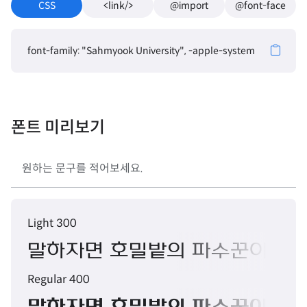
CSS
<link/>
@import
@font-face
font-family: "Sahmyook University", -apple-system, BlinkMacSy
폰트 미리보기
Light 300
말하자면 호밀밭의 파수꾼이 되고 
Regular 400