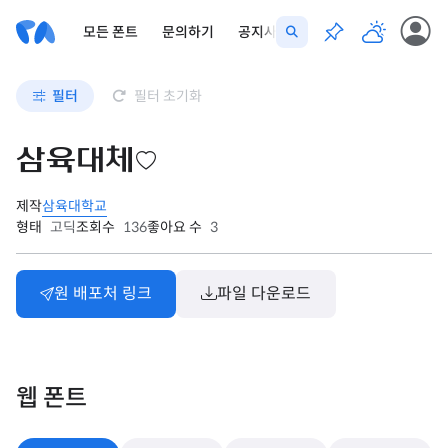
모든 폰트
문의하기
공지사항
필터
필터 초기화
삼육대체
제작
삼육대학교
형태
고딕
조회수
136
좋아요 수
3
원 배포처 링크
파일 다운로드
웹 폰트