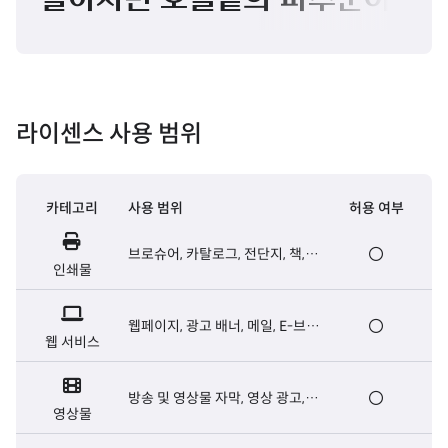
말하자면 호밀밭의 파수꾼이 되고 
라이센스 사용 범위
카테고리
사용 범위
허용 여부
브로슈어, 카탈로그, 전단지, 책,
인쇄물
신문 등 출판용 인쇄물
웹페이지, 광고 배너, 메일, E-브로
웹 서비스
슈어, 웹서버용 폰트 등
방송 및 영상물 자막, 영상 광고,
영상물
영화 오프닝/엔딩크레딧 자막 등