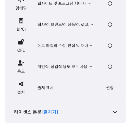
웹사이트 및 프로그램 서버 내 폰
임베딩
트 탑재, E-book 제작
회사명, 브랜드명, 상품명, 로고,
BI/CI
마크, 슬로건, 캐치프레이즈
폰트 파일의 수정, 편집 및 재배포
OFL
가능. 폰트 파일의 유료 판매는 금
지
개인적, 상업적 용도 모두 사용 가
용도
능
출처 표시
권장
출처
라이센스 본문
[펼치기]