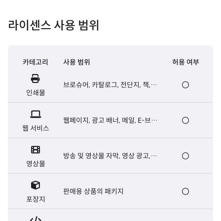
라이센스 사용 범위
카테고리
사용 범위
허용 여부
브로슈어, 카탈로그, 전단지, 책,
인쇄물
신문 등 출판용 인쇄물
웹페이지, 광고 배너, 메일, E-브로
웹 서비스
슈어, 웹서버용 폰트 등
방송 및 영상물 자막, 영상 광고,
영상물
영화 오프닝/엔딩크레딧 자막 등
판매용 상품의 패키지
포장지