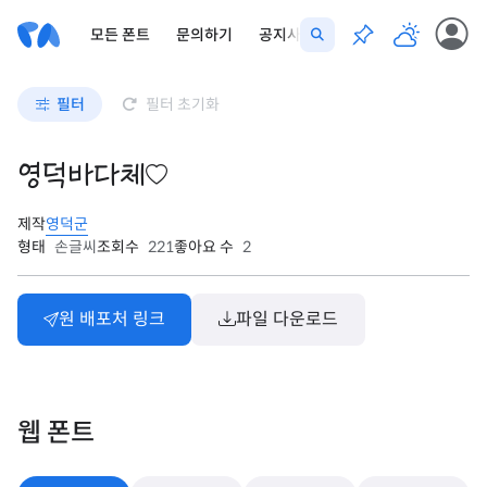
모든 폰트
문의하기
공지사항
필터
필터 초기화
영덕바다체
제작
영덕군
형태
손글씨
조회수
221
좋아요 수
2
원 배포처 링크
파일 다운로드
웹 폰트