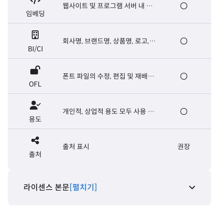
웹사이트 및 프로그램 서버 내 폰
임베딩
트 탑재, E-book 제작
회사명, 브랜드명, 상품명, 로고,
BI/CI
마크, 슬로건, 캐치프레이즈
폰트 파일의 수정, 편집 및 재배포
OFL
가능. 폰트 파일의 유료 판매는 금
지
개인적, 상업적 용도 모두 사용 가
용도
능
출처 표시
권장
출처
라이센스 본문
[펼치기]