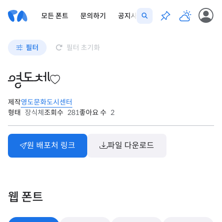
모든 폰트
문의하기
공지사항
필터
필터 초기화
영도체
제작
영도문화도시센터
형태
장식체
조회수
281
좋아요 수
2
원 배포처 링크
파일 다운로드
웹 폰트