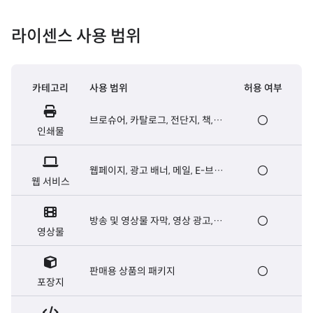
라이센스 사용 범위
카테고리
사용 범위
허용 여부
브로슈어, 카탈로그, 전단지, 책,
인쇄물
신문 등 출판용 인쇄물
웹페이지, 광고 배너, 메일, E-브로
웹 서비스
슈어, 웹서버용 폰트 등
방송 및 영상물 자막, 영상 광고,
영상물
영화 오프닝/엔딩크레딧 자막 등
판매용 상품의 패키지
포장지